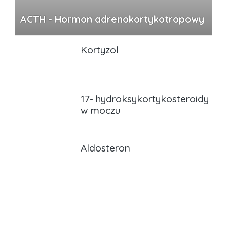
ACTH - Hormon adrenokortykotropowy
Kortyzol
17- hydroksykortykosteroidy
w moczu
Aldosteron