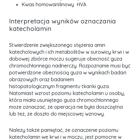
Kwas homowanilinowy HVA
Interpretacja wyników oznaczania
katecholamin
Stwierdzenie zwiększonego stężenia amin
katecholowych i ich metabolitów w surowicy krwi i w
dobowej zbiórce moczu sugeruje obecność guza
chromochłonnego nadnerczy. Rozpoznanie musi być
potwierdzone obecnością guza w wynikach badań
obrazowych oraz badaniem
histopatologicznym fragmentu tkanki guza.
Natomiast wzrost poziomu katecholamin u osoby,
która miała usuniętego guza chromochłonnego
może oznaczać, że operacja nie była doszczętna
lub też, że doszło do miejscowej wznowy.
Należy także pamiętać, że oznaczenie poziomu
katecholamin we krwi i w moczu, jest pomocne w