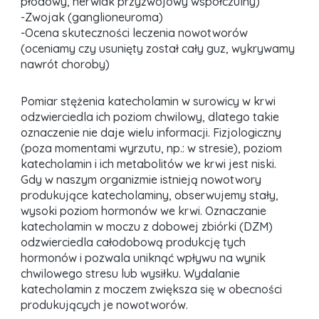
płodowy, nerwiak przyzwojowy współczulny)
-Zwojak (ganglioneuroma)
-Ocena skuteczności leczenia nowotworów
(oceniamy czy usunięty został cały guz, wykrywamy
nawrót choroby)
Pomiar stężenia katecholamin w surowicy w krwi
odzwierciedla ich poziom chwilowy, dlatego takie
oznaczenie nie daje wielu informacji. Fizjologiczny
(poza momentami wyrzutu, np.: w stresie), poziom
katecholamin i ich metabolitów we krwi jest niski.
Gdy w naszym organizmie istnieją nowotwory
produkujące katecholaminy, obserwujemy stały,
wysoki poziom hormonów we krwi. Oznaczanie
katecholamin w moczu z dobowej zbiórki (DZM)
odzwierciedla całodobową produkcję tych
hormonów i pozwala uniknąć wpływu na wynik
chwilowego stresu lub wysiłku. Wydalanie
katecholamin z moczem zwiększa się w obecności
produkujących je nowotworów.