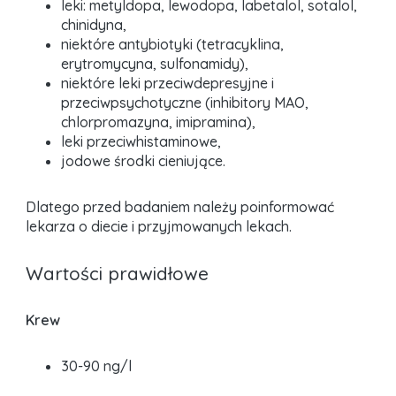
leki: metyldopa, lewodopa, labetalol, sotalol,
chinidyna,
niektóre antybiotyki (tetracyklina,
erytromycyna, sulfonamidy),
niektóre leki przeciwdepresyjne i
przeciwpsychotyczne (inhibitory MAO,
chlorpromazyna, imipramina),
leki przeciwhistaminowe,
jodowe środki cieniujące.
Dlatego przed badaniem należy poinformować
lekarza o diecie i przyjmowanych lekach.
Wartości prawidłowe
Krew
30-90 ng/l