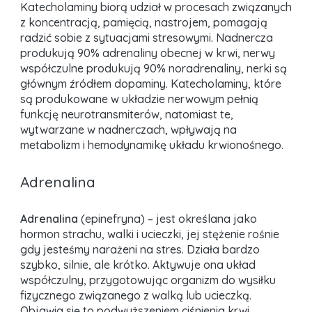
Katecholaminy biorą udział w procesach związanych
z koncentracją, pamięcią, nastrojem, pomagają
radzić sobie z sytuacjami stresowymi. Nadnercza
produkują 90% adrenaliny obecnej w krwi, nerwy
współczulne produkują 90% noradrenaliny, nerki są
głównym źródłem dopaminy. Katecholaminy, które
są produkowane w układzie nerwowym pełnią
funkcję neurotransmiterów, natomiast te,
wytwarzane w nadnerczach, wpływają na
metabolizm i hemodynamikę układu krwionośnego.
Adrenalina
Adrenalina
(epinefryna) – jest określana jako
hormon strachu, walki i ucieczki, jej stężenie rośnie
gdy jesteśmy narażeni na stres. Działa bardzo
szybko, silnie, ale krótko. Aktywuje ona układ
współczulny, przygotowując organizm do wysiłku
fizycznego związanego z walką lub ucieczką.
Objawia się to podwyższeniem ciśnienia krwi,