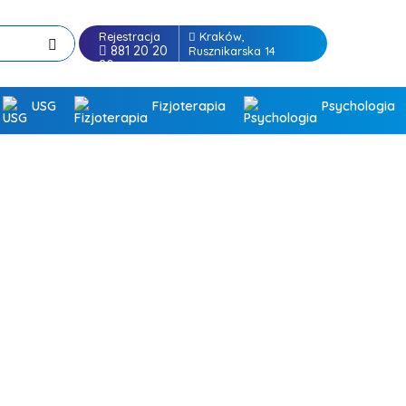
Rejestracja
Kraków,
881 20 20
Rusznikarska 14
20
kontakt@meavita.pl
USG
Fizjoterapia
Psychologia