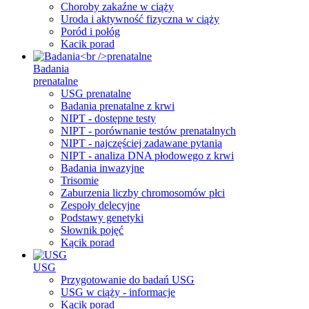
Choroby zakaźne w ciąży
Uroda i aktywność fizyczna w ciąży
Poród i połóg
Kacik porad
Badania
prenatalne
USG prenatalne
Badania prenatalne z krwi
NIPT - dostępne testy
NIPT - porównanie testów prenatalnych
NIPT - najczęściej zadawane pytania
NIPT - analiza DNA płodowego z krwi
Badania inwazyjne
Trisomie
Zaburzenia liczby chromosomów płci
Zespoły delecyjne
Podstawy genetyki
Słownik pojęć
Kącik porad
USG
Przygotowanie do badań USG
USG w ciąży - informacje
Kącik porad