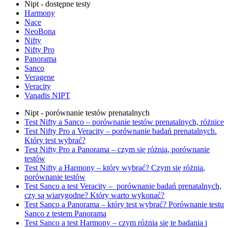
Nipt - dostępne testy
Harmony
Nace
NeoBona
Nifty
Nifty Pro
Panorama
Sanco
Veragene
Veracity
Vanadis NIPT
Nipt - porównanie testów prenatalnych
Test Nifty a Sanco – porównanie testów prenatalnych, różnice
Test Nifty Pro a Veracity – porównanie badań prenatalnych.
Który test wybrać?
Test Nifty Pro a Panorama – czym się różnią, porównanie
testów
Test Nifty a Harmony – który wybrać? Czym się różnią,
porównanie testów
Test Sanco a test Veracity – porównanie badań prenatalnych,
czy są wiarygodne? Który warto wykonać?
Test Sanco a Panorama – który test wybrać? Porównanie testu
Sanco z testem Panorama
Test Sanco a test Harmony – czym różnią się te badania i