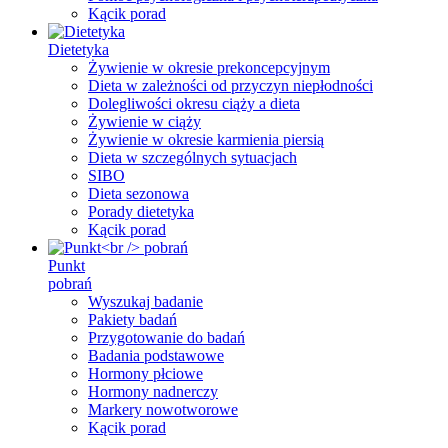
Kącik porad
Dietetyka
Żywienie w okresie prekoncepcyjnym
Dieta w zależności od przyczyn niepłodności
Dolegliwości okresu ciąży a dieta
Żywienie w ciąży
Żywienie w okresie karmienia piersią
Dieta w szczególnych sytuacjach
SIBO
Dieta sezonowa
Porady dietetyka
Kącik porad
Punkt
pobrań
Wyszukaj badanie
Pakiety badań
Przygotowanie do badań
Badania podstawowe
Hormony płciowe
Hormony nadnerczy
Markery nowotworowe
Kącik porad