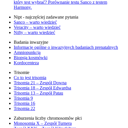
który test wybrać? Porównanie testu Sanco z testem
Harmony.
Nipt - najczęściej zadawane pytania
Sanco – warto wiedzieć
Veracity – warto wiedzieć
Nifty – warto wiedzieć
Badania inwazyjne
Informacje ogólne o inwazyjnych badaniach prenatalnych
Amniopunkcja
Biopsja kosmówki
Kordocenteza
Trisomie
Co to jest trisomia
Trisomia 21 – Zespół Downa
Trisomia 18 – Zespół Edwardsa
Trisomia 13 – Zespół Patau
Trisomia 9
Trisomia 16
Trisomia 22
Zaburzenia liczby chromosomów płci
Monosomia X – Zespół Turnera