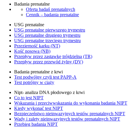
Badania prenatalne
Oferta badań prenatalnych
Cennik – badania prenatalne
USG prenatalne
USG prenatalne pierwszego trymestru
USG prenatalne drugiego trymestru
USG prenatalne trzeciego trymestru
Przezierność karku (NT)
Kość nosowa (NB)
Przepływ przez zastawkę trójdzielną (TR)
Przepływ przez przewód żylny (DV)
Badania prenatalne z krwi
Test podwójny czyli test PAPP-A
Test potrójny w ciąży
Nipt- analiza DNA płodowego z krwi
Co to jest NIPT
Wskazania i przeciwwskazania do wykonania badania NIPT
Kiedy wykonać test NIPT
Bezpieczeństwo nieinwazyjnych testów prenatalnych NIPT
Wady i zalety nieinwazyjnych testów prenatalnych NIPT
Przebieg badania NIPT