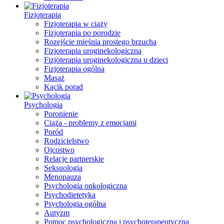
Fizjoterapia
Fizjoterapia w ciąży
Fizjoterapia po porodzie
Rozejście mięśnia prostego brzucha
Fizjoterapia uroginekologiczna
Fizjoterapia uroginekologiczna u dzieci
Fizjoterapia ogólna
Masaż
Kącik porad
Psychologia
Poronienie
Ciąża - problemy z emocjami
Poród
Rodzicielstwo
Ojcostwo
Relacje partnerskie
Seksuologia
Menopauza
Psychologia onkologiczna
Psychodietetyka
Psychologia ogólna
Autyzm
Pomoc psychologiczna i psychoterapeutyczna