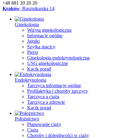
+48 881 20 20 20
Kraków
, Rusznikarska 14
Ginekologia
Wizyta ginekologiczna
Informacje ogólne
Jajniki
Szyjka macicy
Piersi
Ginekologia endokrynologiczna
USG ginekologiczne
Kącik porad
Endokrynologia
Tarczyca informacje ogólne
Profilaktyka i choroby tarczycy
Tarczyca a ciąża
Tarczyca a zdrowie
Kącik porad
Położnictwo
Planowanie ciąży
Ciąża
Choroby i dolegliwości w ciąży