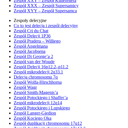
Zespół XXY – Zespół Klinefeltera
Zespół XXX – Zespół Supersamicy
Zespół XYY – Zespół Supersamca
Zespoły delecyjne
Co to jest delecja i zespół delecyjny
Zespół Cri du Chat
Zespół Delecji 1P36
Zespół Pradera – Williego
Zespół Angelmana
Zespół Jacobsena
Zespół Di George’a 2
Zespół van der Woude
Zespół Delecji 16p12.2–p11.2
Zespół mikrodelecji 2q33.1
Delecja chromosomu 7q
Zespół Wolfa-Hirschhorna
Zespół Wagr
Zespół Smith-Magenis’a
Zespół Potockiego i Shaffer’a
Zespół mikrodelecji 12q14
Zespół Potockiego i Lupskiego
Zespół Langer-Giedion
Zespół Kociego Oka
Zespół duplikacji chromosomu 17q12