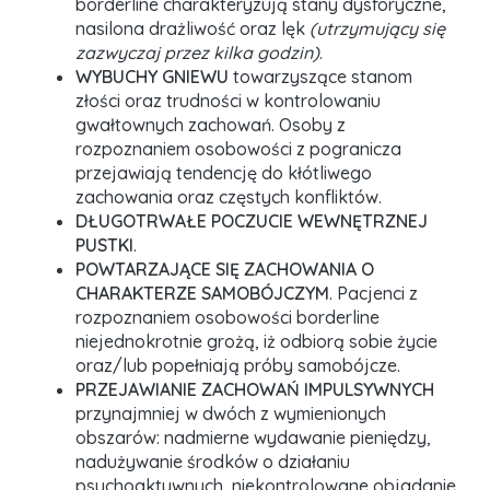
borderline charakteryzują stany dysforyczne,
nasilona drażliwość oraz lęk
(utrzymujący się
zazwyczaj przez kilka godzin)
.
WYBUCHY GNIEWU
towarzyszące stanom
złości oraz trudności w kontrolowaniu
gwałtownych zachowań. Osoby z
rozpoznaniem osobowości z pogranicza
przejawiają tendencję do kłótliwego
zachowania oraz częstych konfliktów.
DŁUGOTRWAŁE POCZUCIE WEWNĘTRZNEJ
PUSTKI
.
POWTARZAJĄCE SIĘ ZACHOWANIA O
CHARAKTERZE SAMOBÓJCZYM
. Pacjenci z
rozpoznaniem osobowości borderline
niejednokrotnie grożą, iż odbiorą sobie życie
oraz/lub popełniają próby samobójcze.
PRZEJAWIANIE ZACHOWAŃ IMPULSYWNYCH
przynajmniej w dwóch z wymienionych
obszarów: nadmierne wydawanie pieniędzy,
nadużywanie środków o działaniu
psychoaktywnych, niekontrolowane objadanie