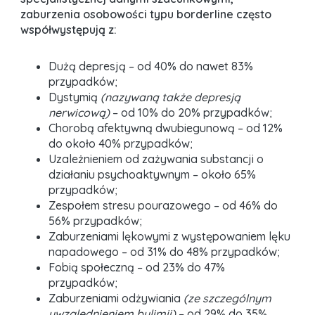
zaburzenia osobowości typu borderline często
współwystępują z:
Dużą depresją – od 40% do nawet 83%
przypadków;
Dystymią
(nazywaną także depresją
nerwicową)
– od 10% do 20% przypadków;
Chorobą afektywną dwubiegunową – od 12%
do około 40% przypadków;
Uzależnieniem od zażywania substancji o
działaniu psychoaktywnym – około 65%
przypadków;
Zespołem stresu pourazowego – od 46% do
56% przypadków;
Zaburzeniami lękowymi z występowaniem lęku
napadowego – od 31% do 48% przypadków;
Fobią społeczną – od 23% do 47%
przypadków;
Zaburzeniami odżywiania
(ze szczególnym
uwzględnieniem bulimii)
– od 29% do 35%