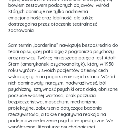
bowiem zestawem podobnych objawów, wśród
których dominuje nie tylko nadmierna
emocjonalność oraz labilność, ale także
dostrzegalna przez otoczenie teatralność
zachowania.
Sam termin „borderline” nawiązuje bezpośrednio do
teorii opisującej patologię z pogranicza psychozy
oraz nerwicy. Twórcą niniejszego pojęcia jest Adolf
Stern (amerykański psychoanalityk), który w 1938
roku wyróżnił u swoich pacjentów dziesięć cech
wskazujących na pogorszenie się ich stanu. Wśród
nich dominowały: narcyzm, nadwrażliwość, ból
psychiczny, sztywność psychiki oraz ciała, obniżone
poczucie własnej wartości, brak poczucia
bezpieczeństwa, masochizm, mechanizmy
projekcyjne, zaburzenia dotyczące badania
rzeczywistości, a także negatywna reakcja na
podejmowane leczenie psychoterapeutyczne. We
współczesnej literaturze psychologicznej,