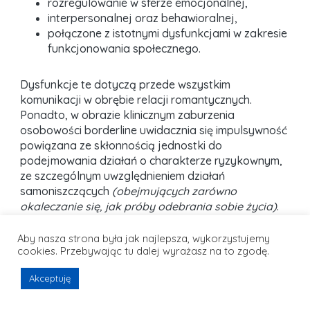
rozregulowanie w sferze emocjonalnej,
interpersonalnej oraz behawioralnej,
połączone z istotnymi dysfunkcjami w zakresie
funkcjonowania społecznego.
Dysfunkcje te dotyczą przede wszystkim
komunikacji w obrębie relacji romantycznych.
Ponadto, w obrazie klinicznym zaburzenia
osobowości borderline uwidacznia się impulsywność
powiązana ze skłonnością jednostki do
podejmowania działań o charakterze ryzykownym,
ze szczególnym uwzględnieniem działań
samoniszczących
(obejmujących zarówno
okaleczanie się, jak próby odebrania sobie życia)
.
Warto także wiedzieć, iż pacjenci z rozpoznaniem
osobowości z pogranicza przejawiają skłonność do
Aby nasza strona była jak najlepsza, wykorzystujemy
cookies. Przebywając tu dalej wyrażasz na to zgodę.
nadużywania substancji o działaniu
psychoaktywnych, a także do podejmowania
Akceptuję
impulsywnych, a tym samym wysoce
niebezpiecznych aktywności seksualnych. W obrazie