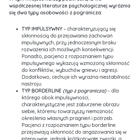
współczesnej literaturze psychologicznej wyróżnia
się dwa typy osobowości z pogranicza:
TYP IMPULSYWNY
– charakteryzujący się
skłonnością do przejawiania zachowań
impulsywnych, przy jednoczesnym braku
rozważenia ich możliwych konsekwencji.
Ponadto, pacjenci z rozpoznaniem typu
impulsywnego wykazują wzmożoną skłonność
do konfliktów, wybuchów gniewu i agresji.
Dodatkowo, cechuje ich wyraźna niestabilność
nastroju.
TYP BORDERLINE
(typ z pogranicza)
– dla
którego obok impulsywności,
charakterystyczne jest zaburzenie obrazu
siebie, któremu towarzyszy niemożność
określenia własnych pragnień i potrzeb.
Pacjenci z rozpoznaniem typu borderline
przejawiają skłonność do angażowania się w
intensywne, jednak krótkotrwałe związki, a