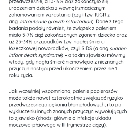
przedwcześnie, a 13-19% ciąż zakończyło się
urodzeniem dziecka z wewnątrzmacicznym
zahamowaniem wzrastania (czyli tzw. IUGR z
ang.
Intrauterine growth retartadion
). Dane z tego
badania podały również, że związek z paleniem
miało 5-7% ciąż zakończonych zgonem dziecka oraz
aż 23-34% przypadków tzw. nagłej śmierci
łóżeczkowej noworodków, czyli SIDS (a ang
sudden
infant death syndrome
) – o takim zjawisku mówimy
wtedy, gdy nagła śmierć niemowlęcia z nieznanych
przyczyn nastąpi przed ukończeniem przez nie 1
roku życia.
Jak wcześniej wspomniano, palenie papierosów
może także nawet czterokrotnie zwiększać ryzyko
przedwczesnego pękania błon płodowych, i to po
wykluczeniu innych znanych przyczyn wywołujących
to zjawisko (chodzi głównie o infekcje układu
moczowo-płciowego w III trymestrze ciąży).