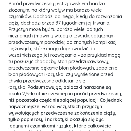
Poród przedwczesny jest zjawiskiem bardzo
złożonym, na który wpływ ma bardzo wiele
czynników. Dochodzi do niego, kiedy do rozwiązania
ciąży dochodzi przed 37 tygodniem jej trwania.
Przyczyn może być tu bardzo wiele: od tych
nieznanych (mówimy wtedy o tzw. idiopatycznym
przedwczesnym porodzie) do znanych komplikacji
ciążowych, które mogą doprowadzić do
wcześniejszego jej rozwiązania – za przykład mogą
tu posłużyć chociażby stan przedrzucawkowy,
przedwczesne pękanie błon płodowych, zapalenie
błon płodowych i łożyska, czy wymienione przed
chwilą przedwczesne odklejanie się
łożyska.
Podsumowując, palaczki narażone są
około 2,5-krotnie częściej na poród przedwczesny,
niż pozostała część niepalącej populacji
.
Co jednak
najważniejsze: wśród wszystkich przyczyn
wywołujących przedwczesne zakończenie ciąży,
tylko papierosy i narkotyki okazują się być
jedynymi czynnikami ryzyka, które całkowicie