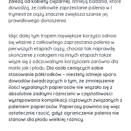
zależą od kobiety ciężarnej.
Istnieją badania, które
dowodzą, że całkowite zaprzestanie palenia w I
trymestrze ciąży znacznie zwiększa szanse jej
prawidłowego donoszenia.
Idąc dalej tym tropem największe korzyści odnosi
się właśnie z całkowitego zaprzestania palenia w
pierwszych etapach ciąży, chociaż tak naprawdę
skończenie z nałogiem na innych etapach także
wiąże się z odczuwalnymi korzyściami zarówno dla
matki jak i płodu.
Dla osób ceniących sobie
stosowanie półśrodków – niestety istnieje sporo
dowodów świadczących o tym, że zmniejszenie
ilości wypalanych papierosów nie wiązało się z
absolutnie żadnymi różnicami w częstotliwości
występowania komplikacji ciążowych związanych z
paleniem papierosów
.
Papierosy powinno się więc
ostatecznie rzucić, gdyż ograniczenie palenia nie
stanowi dla płodu wielkiej różnicy
.