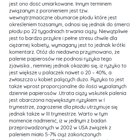
jest ono dość umiarkowane. Innym terminem
związanym z poronieniem jest tzw.
wewnątrzmaciczne obumarcie płodu które jest
określeniem tożsamym, odnosi się jednak do śmierci
płodu po 22 tygodniach trwania ciąży. Niewątpliwie
jest to bardzo przykre i pełne stresu chwile dla
ciężarnej kobiety, wymagany jest to jednak krótki
komentarz. Otóż do niedawna przyjmowano, że
palenie papierosów nie podnosi ryzyka tego
zjawiska , niemniej jednak okazało się, iż ryzyko to
jest większe u palaczek nawet o 20 – 40%, a
zwłaszcza u kobiet palących dużo. Ryzyko to jest
także wprost proporcjonalne do ilości wypalanych
dziennie papierosów .Utrata ciąży wskutek palenia
jest obarczona największym ryzykiem w I
trymestrze, zagrożenie dla płodu utrzymuje się
jednak także w III trymestrze. Warto w tym
momencie nadmienić, iż w jednym z badań
przeprowadzonych w 2002 w USA związek z
paleniem miało 5-7% ciąż zakończonych