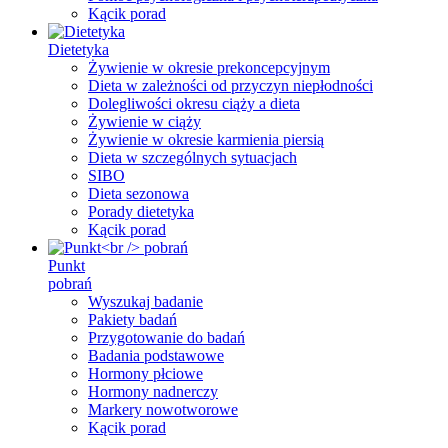
Kącik porad
Dietetyka
Żywienie w okresie prekoncepcyjnym
Dieta w zależności od przyczyn niepłodności
Dolegliwości okresu ciąży a dieta
Żywienie w ciąży
Żywienie w okresie karmienia piersią
Dieta w szczególnych sytuacjach
SIBO
Dieta sezonowa
Porady dietetyka
Kącik porad
Punkt
pobrań
Wyszukaj badanie
Pakiety badań
Przygotowanie do badań
Badania podstawowe
Hormony płciowe
Hormony nadnerczy
Markery nowotworowe
Kącik porad