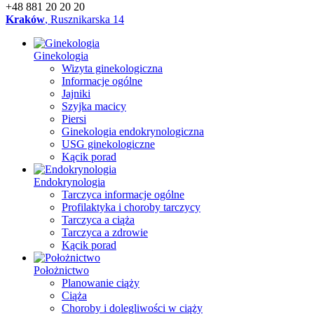
+48 881 20 20 20
Kraków
, Rusznikarska 14
Ginekologia
Wizyta ginekologiczna
Informacje ogólne
Jajniki
Szyjka macicy
Piersi
Ginekologia endokrynologiczna
USG ginekologiczne
Kącik porad
Endokrynologia
Tarczyca informacje ogólne
Profilaktyka i choroby tarczycy
Tarczyca a ciąża
Tarczyca a zdrowie
Kącik porad
Położnictwo
Planowanie ciąży
Ciąża
Choroby i dolegliwości w ciąży