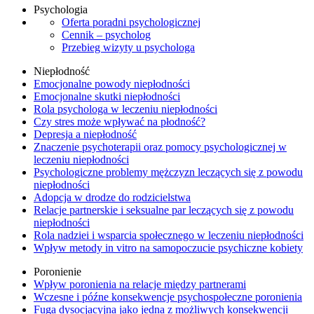
Psychologia
Oferta poradni psychologicznej
Cennik – psycholog
Przebieg wizyty u psychologa
Niepłodność
Emocjonalne powody niepłodności
Emocjonalne skutki niepłodności
Rola psychologa w leczeniu niepłodności
Czy stres może wpływać na płodność?
Depresja a niepłodność
Znaczenie psychoterapii oraz pomocy psychologicznej w
leczeniu niepłodności
Psychologiczne problemy mężczyzn leczących się z powodu
niepłodności
Adopcja w drodze do rodzicielstwa
Relacje partnerskie i seksualne par leczących się z powodu
niepłodności
Rola nadziei i wsparcia społecznego w leczeniu niepłodności
Wpływ metody in vitro na samopoczucie psychiczne kobiety
Poronienie
Wpływ poronienia na relacje między partnerami
Wczesne i późne konsekwencje psychospołeczne poronienia
Fuga dysocjacyjna jako jedna z możliwych konsekwencji