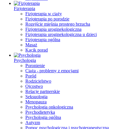
Fizjoterapia
Fizjoterapia w ciąży
Fizjoterapia po porodzie
Rozejście mięśnia prostego brzucha
Fizjoterapia uroginekologiczna
Fizjoterapia uroginekologiczna u dzieci
Fizjoterapia ogólna
Masaż
Kącik porad
Psychologia
Poronienie
Ciąża - problemy z emocjami
Poród
Rodzicielstwo
Ojcostwo
Relacje partnerskie
Seksuologia
Menopauza
Psychologia onkologiczna
Psychodietetyka
Psychologia ogólna
Autyzm
Pomoc psychologiczna i psychoterapeutyczna