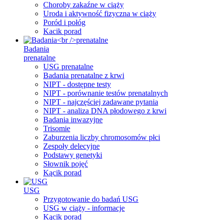
Choroby zakaźne w ciąży
Uroda i aktywność fizyczna w ciąży
Poród i połóg
Kacik porad
Badania
prenatalne
USG prenatalne
Badania prenatalne z krwi
NIPT - dostępne testy
NIPT - porównanie testów prenatalnych
NIPT - najczęściej zadawane pytania
NIPT - analiza DNA płodowego z krwi
Badania inwazyjne
Trisomie
Zaburzenia liczby chromosomów płci
Zespoły delecyjne
Podstawy genetyki
Słownik pojęć
Kącik porad
USG
Przygotowanie do badań USG
USG w ciąży - informacje
Kącik porad