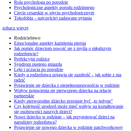
Rola psychologa po porodzie
Psychologiczne aspekty porodu rodzinnego
Cięcie cesarskie w ujęciu psychologicznym
Tokofobia – najczęściej zadawane pytania
zobacz więcej
Rodzicielstwo
Emocjonalne aspekty karmienia piersią
Jak pomóc dzieciom oswoić się z myślą o młodszym
rodzeństwie?
Perfekcyjni rodzice
Syndrom pustego gniazda
Lęki i uczucia po porodzie
Kiedy u rodzeństwa pojawia się zazdrość – jak sobie z nią
radzić
Pojawienie się dziecka z niepełnosprawnością w rodzinie
Wpływ pojawienia się pierwszego dziecka na relacje
partnerskie
Kiedy pierworodne dziecko przestaje być „to jedyne”
Czy kolejność urodzeń może mieć wpływ na kształtowanie
się osobowości naszych dzieci?
Nowe dziecko w rodzinie – jak przygotować dzieci na
narodziny rodzeństwa?
Pojawienie się nowego dziecka w rodzinie patchworkowej