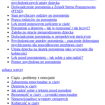
psychologicznych utraty dziecka
Doświadczenie poronienia a Zespół Stresu Pourazowego
(PTSD)
Stan psychiczny rodziny po poronieniu
Prawa rodziców po poronieniu
Lęk przed ponownym zajściem w ciążę
Poronienie a depresja – jak ją rozpoznać i jak leczyć?
Żałoba po stracie nienarodzonego dziecka
Doświadczenie poronienia w perspektywie mężczyzn
Psychologiczne aspekty poronienia – znaczenie dobrostanu
psychicznego dla prawidłowego przebiegu ciąży
Utrata dziecka na skutek poronienia jako wyzwanie dla
kobiecości
Lęk przed poronieniem – jak sobie z nim radzić?
Pomoc psychologa po poronieniu
zobacz więcej
Ciąża - problemy z emocjami
Zaburzenia emocjonalne w ciąży
Depresja w ciąży
Jak radzić sobie z lękiem przed porodem
Bezsenność w ciąży – czynniki emocjonalne
Niepowściągliwe wymioty ciężarnych
Kobiecość w ciąży