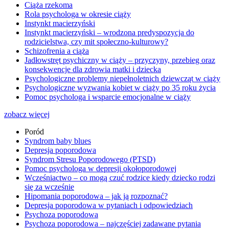
Ciąża rzekoma
Rola psychologa w okresie ciąży
Instynkt macierzyński
Instynkt macierzyński – wrodzona predyspozycja do
rodzicielstwa, czy mit społeczno-kulturowy?
Schizofrenia a ciąża
Jadłowstręt psychiczny w ciąży – przyczyny, przebieg oraz
konsekwencje dla zdrowia matki i dziecka
Psychologiczne problemy niepełnoletnich dziewcząt w ciąży
Psychologiczne wyzwania kobiet w ciąży po 35 roku życia
Pomoc psychologa i wsparcie emocjonalne w ciąży
zobacz więcej
Poród
Syndrom baby blues
Depresja poporodowa
Syndrom Stresu Poporodowego (PTSD)
Pomoc psychologa w depresji okołoporodowej
Wcześniactwo – co mogą czuć rodzice kiedy dziecko rodzi
się za wcześnie
Hipomania poporodowa – jak ją rozpoznać?
Depresja poporodowa w pytaniach i odpowiedziach
Psychoza poporodowa
Psychoza poporodowa – najczęściej zadawane pytania